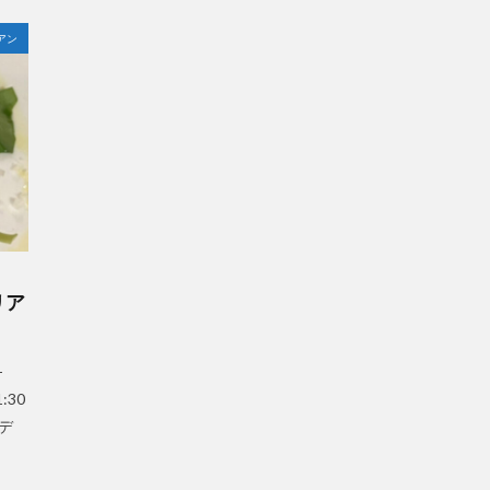
アン
リア
-
:30
 デ