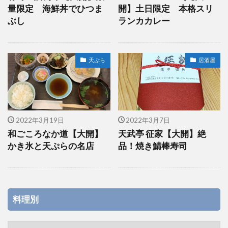
量限定 海鮮丼でひつま
開】土日限定 本格スリ
ぶし
ランカカレー
天ぷら
居酒屋
2022年3月19日
2022年3月7日
和ごころなか道【大開】
天武亭 征家【大開】絶
かき氷と天ぷらの名店
品！焼き鯖棒寿司
料理別