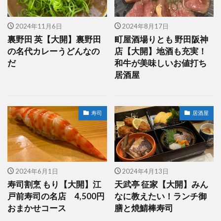
2024年11月6日
2024年8月17日
裏野田 英【大開】裏野田
町屋酒場りとも 野田阪神
の名代カレーうどんなの
店【大開】地酒も充実！
だ
和牛が美味しいお値打ち
居酒屋
寿司
居酒屋
2024年6月1日
2024年4月13日
寿司割烹 もり【大開】江
天武亭 征家【大開】みん
戸前寿司の名店 4,500円
なに教えたい！ランチ御
おまかせコース
膳と焼鯖棒寿司