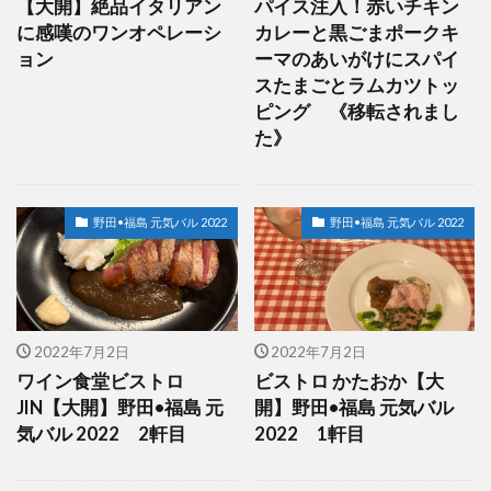
【大開】絶品イタリアン
パイス注入！赤いチキン
に感嘆のワンオペレーシ
カレーと黒ごまポークキ
ョン
ーマのあいがけにスパイ
スたまごとラムカツトッ
ピング 《移転されまし
た》
野田•福島 元気バル 2022
野田•福島 元気バル 2022
2022年7月2日
2022年7月2日
ワイン食堂ビストロ
ビストロ かたおか【大
JIN【大開】野田•福島 元
開】野田•福島 元気バル
気バル 2022 2軒目
2022 1軒目