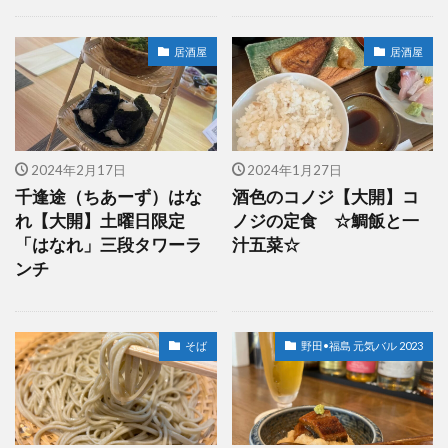
居酒屋
居酒屋
2024年2月17日
2024年1月27日
千逢途（ちあーず）はな
酒色のコノジ【大開】コ
れ【大開】土曜日限定
ノジの定食 ☆鯛飯と一
「はなれ」三段タワーラ
汁五菜☆
ンチ
そば
野田•福島 元気バル 2023