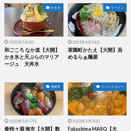
かき氷
ラーメン
2022年5月4日
2022年4月14日
和ごころ なか道【大開】
茶園町かたえ【大開】呑
かき氷と天ぷらのマリア
めるらぁ麺屋
ージュ 天丼氷
海鮮丼
スパイスカレー
2022年3月27日
2022年3月20日
肴時々酒 海市【大開】数
Fukushima MASQ【大