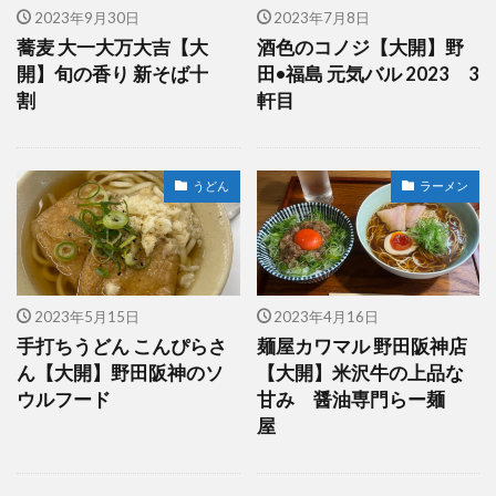
2023年9月30日
2023年7月8日
蕎麦 大一大万大吉【大
酒色のコノジ【大開】野
開】旬の香り 新そば十
田•福島 元気バル 2023 3
割
軒目
うどん
ラーメン
2023年5月15日
2023年4月16日
手打ちうどん こんぴらさ
麺屋カワマル 野田阪神店
ん【大開】野田阪神のソ
【大開】米沢牛の上品な
ウルフード
甘み 醤油専門らー麺
屋