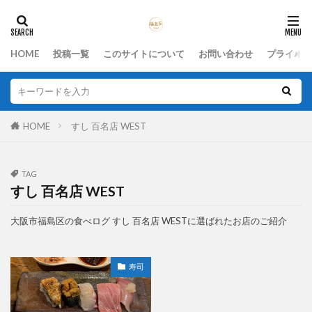
HOME
投稿一覧
このサイトについて
お問い合わせ
プライバシ
HOME
すし 百名店 WEST
TAG
すし 百名店 WEST
大阪市福島区の食べログ すし 百名店 WESTに選ばれたお店のご紹介
寿司