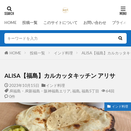
HOME
投稿一覧
このサイトについて
お問い合わせ
プライバシ
HOME
投稿一覧
インド料理
ALISA【福島】カルカッタ
ALISA【福島】カルカッタキッチン アリサ
2023年10月15日
インド料理
JR福島・JR新福島・阪神福島エリア
,
福島
,
福島5丁目
64回
0件
インド料理