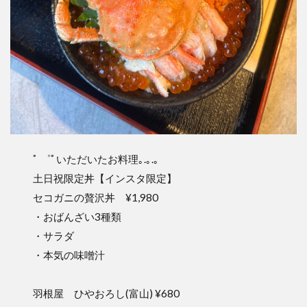
ﾟ ゜ﾟいただいたお料理｡.｡.｡
土日祝限定丼【インスタ限定】
セコガニの贅沢丼 ¥1,980
・おばんざい3種類
・サラダ
・本気の味噌汁
羽根屋 ひやおろし(富山) ¥680