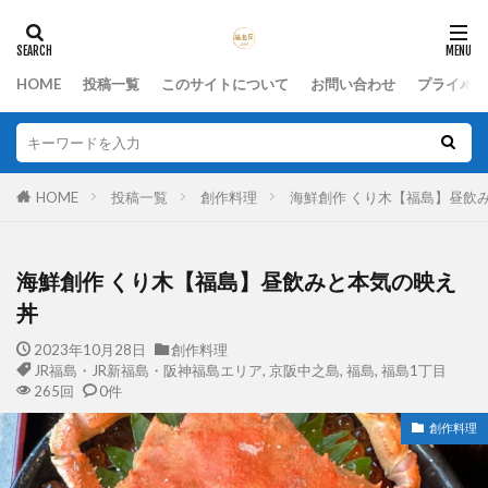
HOME
投稿一覧
このサイトについて
お問い合わせ
プライバシ
HOME
投稿一覧
創作料理
海鮮創作 くり木【福島】昼
海鮮創作 くり木【福島】昼飲みと本気の映え
丼
2023年10月28日
創作料理
JR福島・JR新福島・阪神福島エリア
,
京阪中之島
,
福島
,
福島1丁目
265回
0件
創作料理