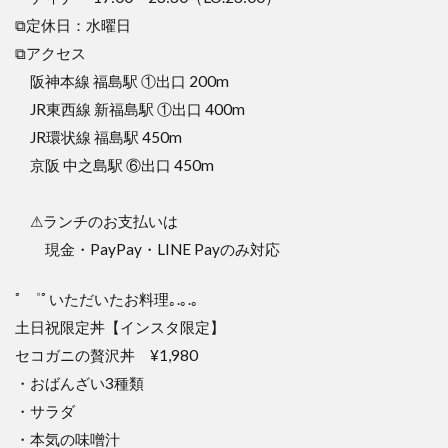
⧉定休日：水曜日
⧉アクセス
阪神本線 福島駅 ①出口 200m
JR東西線 新福島駅 ①出口 400m
JR環状線 福島駅 450m
京阪 中之島駅 ⑥出口 450m
⚠ランチのお支払いは
現金・PayPay・LINE Payのみ対応
ﾟ ゜ﾟいただいたお料理｡.｡.｡
土日祝限定丼【インスタ限定】
セコガニの贅沢丼 ¥1,980
・おばんざい3種類
・サラダ
・本気の味噌汁