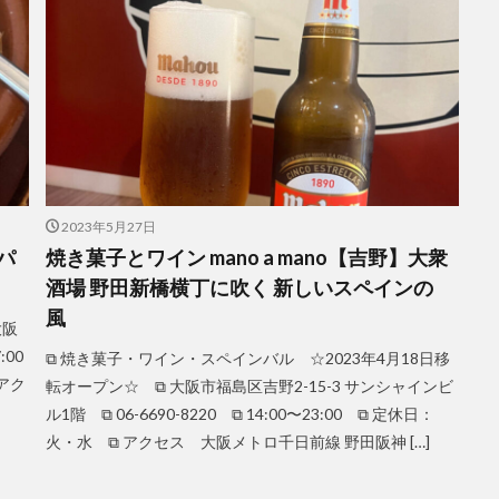
2023年5月27日
パ
焼き菓子とワイン mano a mano【吉野】大衆
酒場 野田新橋横丁に吹く 新しいスペインの
風
大阪
:00
⧉ 焼き菓子・ワイン・スペインバル ☆2023年4月18日移
 アク
転オープン☆ ⧉ 大阪市福島区吉野2-15-3 サンシャインビ
ル1階 ⧉ 06-6690-8220 ⧉ 14:00〜23:00 ⧉ 定休日：
火・水 ⧉ アクセス 大阪メトロ千日前線 野田阪神 […]