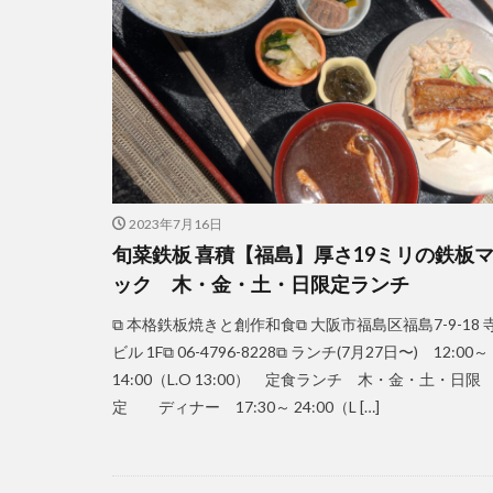
2023年7月16日
旬菜鉄板 喜積【福島】厚さ19ミリの鉄板
ック 木・金・土・日限定ランチ
⧉ 本格鉄板焼きと創作和食⧉ 大阪市福島区福島7-9-18 
ビル 1F⧉ 06-4796-8228⧉ ランチ(7月27日〜) 12:00～
14:00（L.O 13:00） 定食ランチ 木・金・土・日限
定 ディナー 17:30～ 24:00（L […]