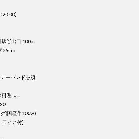
.O20:00)
曜日
①出口 100m
250m
ナーバンド必須
理｡.｡.｡
80
(国産牛100%)
・ライス付)