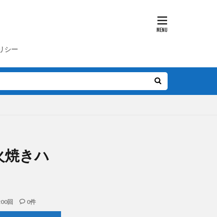
リシー
炭火焼きハ
200回
0件