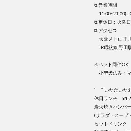
⧉ 営業時間
11:00~21:00(L
⧉ 定休日：火
⧉ アクセス
大阪メトロ 玉川駅
JR環状線 野田駅 
⚠ペット同伴OK
小型犬のみ・マ
ﾟ ゜ﾟいただいたお料
休日ランチ ¥1,2
炭火焼きハンバーグ
(サラダ・スープ
セットドリンク