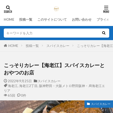
HOME
投稿一覧
このサイトについて
お問い合わせ
プライバシ
HOME
投稿一覧
スパイスカレー
こっそりカレー【海老江
こっそりカレー【海老江】スパイスカレーと
おやつのお店
2022年9月25日
スパイスカレー
海老江
,
海老江2丁目
,
阪神野田・大阪メトロ野田阪神・JR海老江エ
リア
65回
0件
スパイスカレー