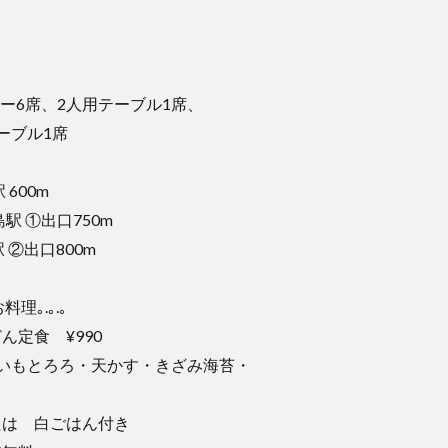
曜日
ター6席、2人用テーブル1席、
ブル1席
600m
駅 ①出口750m
②出口800m
理｡.｡.｡
ん定食 ¥990
いもとろろ・天かす・きざみ海苔・
たは 白ごはん付き