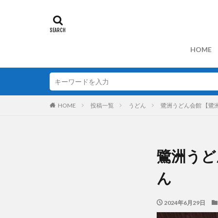
HOME
HOME
投稿一覧
うどん
鷺洲うどん会館 【鷺
鷺洲うど
ん
2024年6月29日