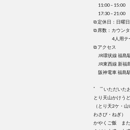
11:00 – 15:00
17:30 – 21:00
⧉ 定休日：日
⧉ 席数：カウン
4人用テー
⧉ アクセス
JR環状線 福島駅 
JR東西線 新福島
阪神電車 福島駅 
ﾟ ゜ﾟいただいたお料
とり天山かけうど
（とり天2ケ・山
わさび・ねぎ）
かやくご飯 ま