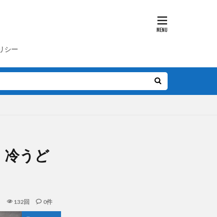
リシー
 冷うど
目
132回
0件