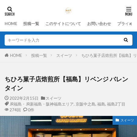
HOME
投稿一覧
このサイトについて
お問い合わせ
プライバシ
HOME
投稿一覧
スイーツ
ちひろ菓子店焙煎所【福島】リ
ちひろ菓子店焙煎所【福島】リベンジ バレン
タイン
2022年2月15日
スイーツ
JR福島・JR新福島・阪神福島エリア
,
京阪中之島
,
福島
,
福島2丁目
274回
0件
スイーツ