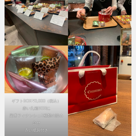
ギフトBOX ¥2,000（税込）
赤い丸箱BOXに
定番フィナンシェ5種類の詰め
合せ
赤い紙袋付き