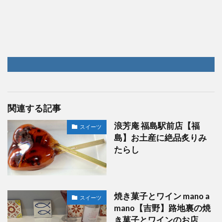
関連する記事
浪芳庵 福島駅前店【福
スイーツ
島】お土産に絶品炙りみ
たらし
焼き菓子とワイン mano a
スイーツ
mano【吉野】路地裏の焼
き菓子とワインのお店