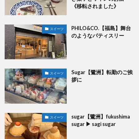
《移転されました》
PHILO&CO.【福島】舞台
スイーツ
のようなパティスリー
Sugar【鷺洲】転勤のご挨
スイーツ
拶に
sugar【鷺洲】fukushima
スイーツ
sugar ▶︎ sagi sugar