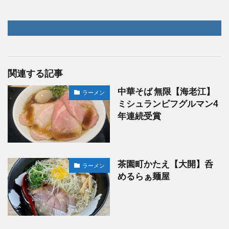
関連する記事
中華そば 無限【海老江】
ラーメン
ミシュランビフグルマン4
年連続受賞
茶園町かたえ【大開】呑
ラーメン
めるらぁ麺屋