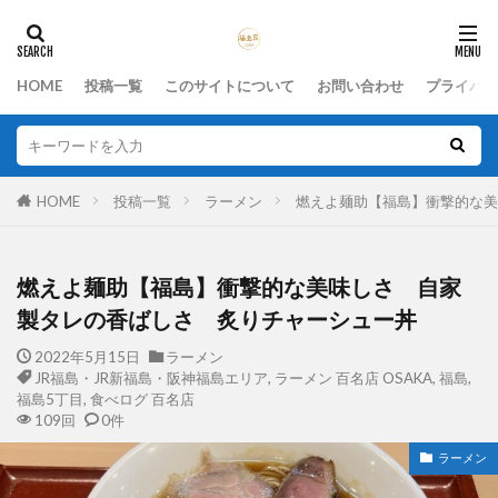
HOME
投稿一覧
このサイトについて
お問い合わせ
プライバシ
HOME
投稿一覧
ラーメン
燃えよ麺助【福島】衝撃的な
燃えよ麺助【福島】衝撃的な美味しさ 自家
製タレの香ばしさ 炙りチャーシュー丼
2022年5月15日
ラーメン
JR福島・JR新福島・阪神福島エリア
,
ラーメン 百名店 OSAKA
,
福島
,
福島5丁目
,
食べログ 百名店
109回
0件
ラーメン