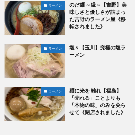
のだ麺 ～縁～【吉野】美
ラーメン
味しさと優しさが詰まっ
た吉野のラーメン屋《移
転されました》
塩々【玉川】究極の塩ラ
ラーメン
ーメン
麺に光を 離れ【福島】
ラーメン
「売れる」ことよりも
「本物の味」のみを尖ら
せて《閉店されました》