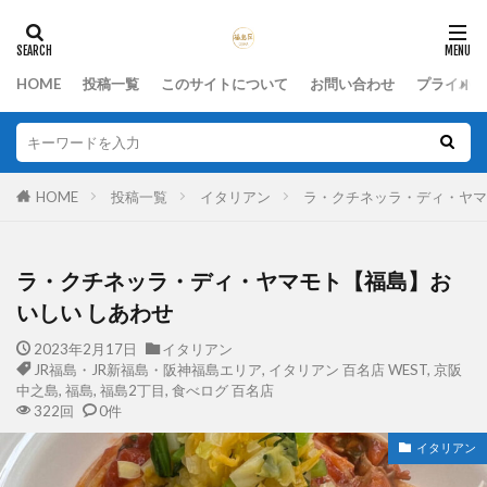
HOME
投稿一覧
このサイトについて
お問い合わせ
プライバシ
HOME
投稿一覧
イタリアン
ラ・クチネッラ・ディ・ヤ
ラ・クチネッラ・ディ・ヤマモト【福島】お
いしい しあわせ
2023年2月17日
イタリアン
JR福島・JR新福島・阪神福島エリア
,
イタリアン 百名店 WEST
,
京阪
中之島
,
福島
,
福島2丁目
,
食べログ 百名店
322回
0件
イタリアン