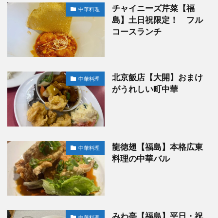
チャイニーズ芹菜【福
中華料理
島】土日祝限定！ フル
コースランチ
北京飯店【大開】おまけ
中華料理
がうれしい町中華
龍徳翅【福島】本格広東
中華料理
料理の中華バル
みわ亭【福島】平日・祝
中華料理