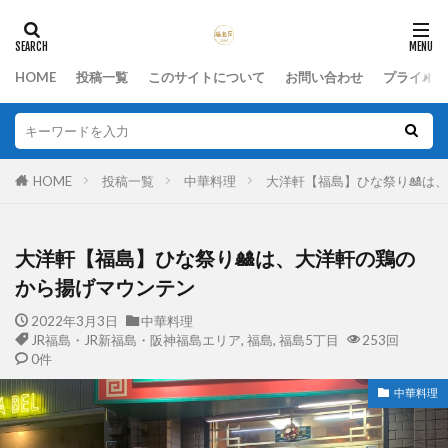
HOME
投稿一覧
このサイトについて
お問い合わせ
プライバシ
HOME
投稿一覧
中華料理
大洋軒【福島】ひな祭り🎎は
大洋軒【福島】ひな祭り🎎は、大洋軒の鶏の
から揚げマウンテン
2022年3月3日
中華料理
JR福島・JR新福島・阪神福島エリア
,
福島
,
福島5丁目
253回
0件
中華料理