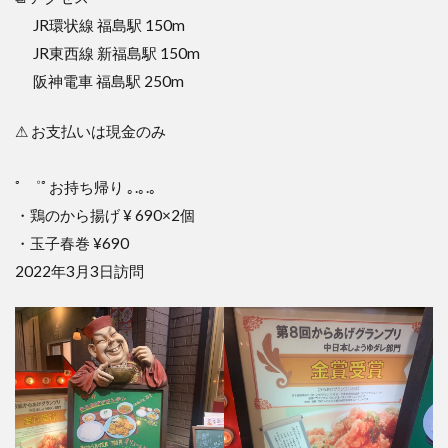
JR環状線 福島駅 150m
JR東西線 新福島駅 150m
阪神電車 福島駅 250m
⚠ お支払いは現金のみ
ﾟ ゜ﾟお持ち帰り ｡.｡.｡
・鶏のから揚げ ¥ 690×2個
・玉子春巻 ¥690
2022年3月3日訪問